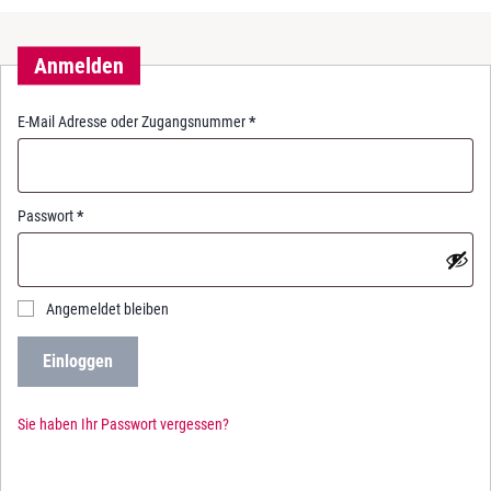
Anmelden
R
E-Mail Adresse oder Zugangsnummer
*
e
q
u
i
R
Passwort
*
r
e
e
q
d
u
i
Angemeldet bleiben
r
e
Einloggen
d
Sie haben Ihr Passwort vergessen?