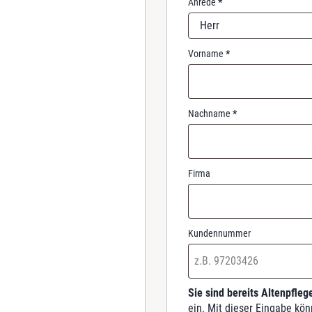
Anrede
*
r
Herr
e
d
Vorname
*
Nachname
*
Firma
Kundennummer
Sie sind bereits Altenpfle
ein. Mit dieser Eingabe kön