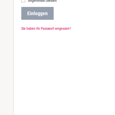
Angemeldet bleiben
r
e
Einloggen
d
Sie haben Ihr Passwort vergessen?