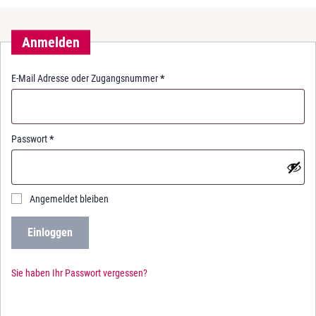
Anmelden
R
E-Mail Adresse oder Zugangsnummer
*
e
q
u
i
R
Passwort
*
r
e
e
q
d
u
i
Angemeldet bleiben
r
e
Einloggen
d
Sie haben Ihr Passwort vergessen?