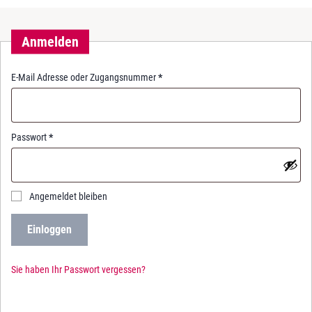
Anmelden
R
E-Mail Adresse oder Zugangsnummer
*
e
q
u
i
R
Passwort
*
r
e
e
q
d
u
i
Angemeldet bleiben
r
e
Einloggen
d
Sie haben Ihr Passwort vergessen?