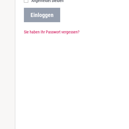
Angemeldet bleiben
r
e
Einloggen
d
Sie haben Ihr Passwort vergessen?