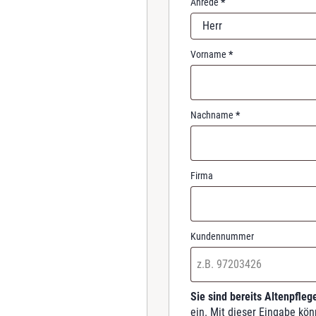
Anrede
*
r
Herr
e
d
Vorname
*
Nachname
*
Firma
Kundennummer
Sie sind bereits Altenpfle
ein. Mit dieser Eingabe kön