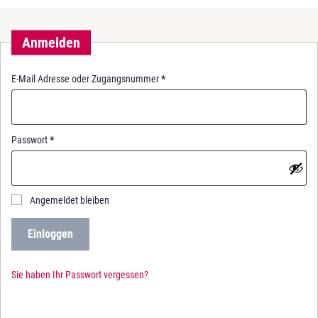
Anmelden
R
E-Mail Adresse oder Zugangsnummer
*
e
q
u
i
R
Passwort
*
r
e
e
q
d
u
i
Angemeldet bleiben
r
e
Einloggen
d
Sie haben Ihr Passwort vergessen?