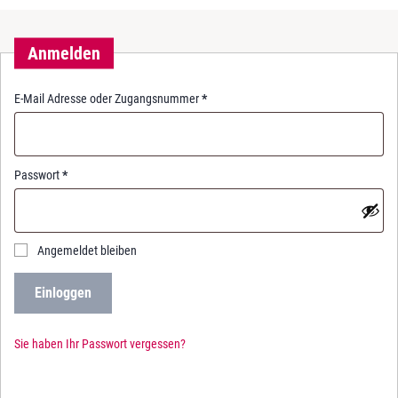
Anmelden
R
E-Mail Adresse oder Zugangsnummer
*
e
q
u
i
R
Passwort
*
r
e
e
q
d
u
i
Angemeldet bleiben
r
e
Einloggen
d
Sie haben Ihr Passwort vergessen?