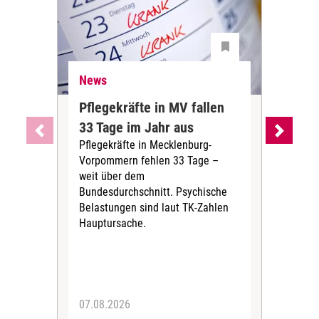
News
Ne
Pflegekräfte in MV fallen
Sch
33 Tage im Jahr aus
kos
Pflegekräfte in Mecklenburg-
Wen
Vorpommern fehlen 33 Tage –
sta
weit über dem
vers
Bundesdurchschnitt. Psychische
Wirt
Belastungen sind laut TK-Zahlen
Rech
Hauptursache.
Druc
Pers
07.08.2026
06.