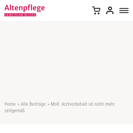
Z
u
m
I
n
h
a
l
t
s
p
r
i
n
g
e
Home
»
Alle Beiträge
»
Moll: Arztvorbehalt ist nicht mehr
n
zeitgemäß