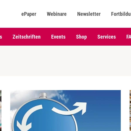
ePaper
Webinare
Newsletter
Fortbild
s
Zeitschriften
Events
Shop
Services
F