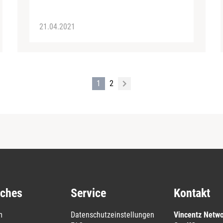
21.04.2021
1
2
iches
Service
Kontakt
m
Datenschutzeinstellungen
Vincentz Netw