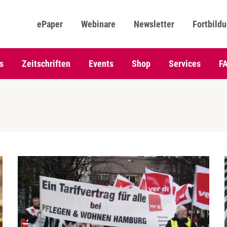
ePaper
Webinare
Newsletter
Fortbild
s
Zeitschriften
Events
Shop
Services
F