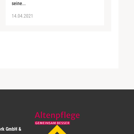
seine...
14.04.2021
ork GmbH &