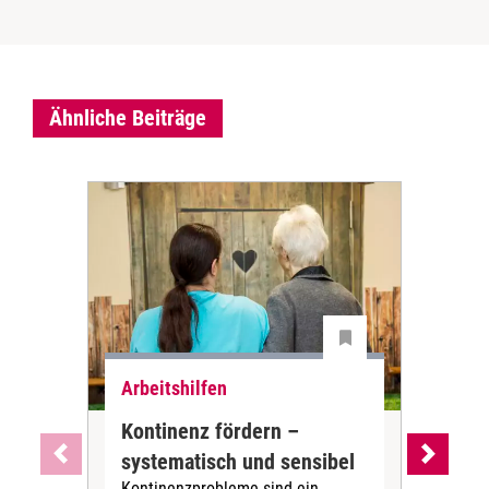
Ähnliche Beiträge
Arbeitshilfen
Arb
Kontinenz fördern –
Mob
systematisch und sensibel
Pfl
Kontinenzprobleme sind ein
Mobi