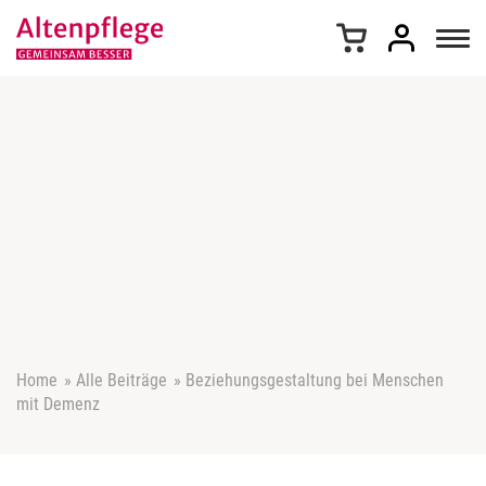
Z
u
m
I
n
h
a
l
t
s
p
r
i
n
g
e
Home
»
Alle Beiträge
»
Beziehungsgestaltung bei Menschen
n
mit Demenz