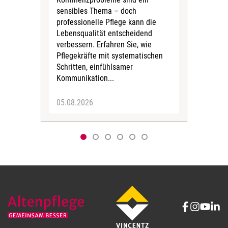
sensibles Thema – doch
Selb
professionelle Pflege kann die
Lebe
Lebensqualität entscheidend
Mens
verbessern. Erfahren Sie, wie
Pfle
Pflegekräfte mit systematischen
stru
Schritten, einfühlsamer
gezi
Kommunikation...
05.08.2026
03.