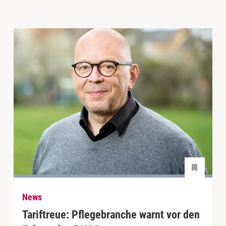
News
Tariftreue: Pflegebranche warnt vor den