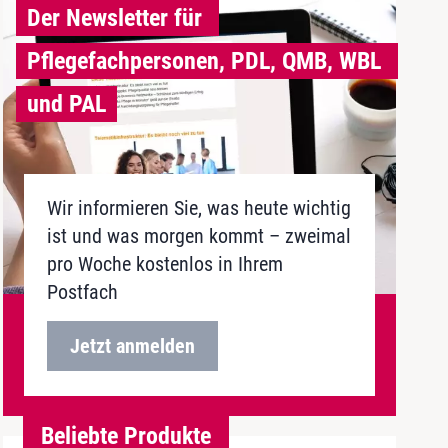
Der Newsletter für 

Pflegefachpersonen, PDL, QMB, WBL 
und PAL
Wir informieren Sie, was heute wichtig
ist und was morgen kommt – zweimal
pro Woche kostenlos in Ihrem
Postfach
Jetzt anmelden
Beliebte Produkte