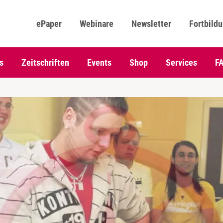
ePaper
Webinare
Newsletter
Fortbild
s
Zeitschriften
Events
Shop
Services
F