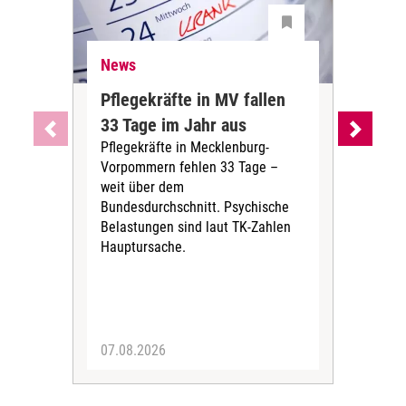
News
Ne
Pflegekräfte in MV fallen
Sch
33 Tage im Jahr aus
kos
Pflegekräfte in Mecklenburg-
Wen
Vorpommern fehlen 33 Tage –
sta
weit über dem
vers
Bundesdurchschnitt. Psychische
Wirt
Belastungen sind laut TK-Zahlen
Rech
Hauptursache.
Druc
Pers
07.08.2026
06.