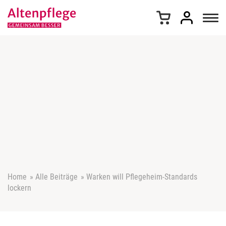
Z
u
m
I
n
h
a
l
t
s
p
r
i
n
g
e
Home
»
Alle Beiträge
»
Warken will Pflegeheim-Standards
n
lockern