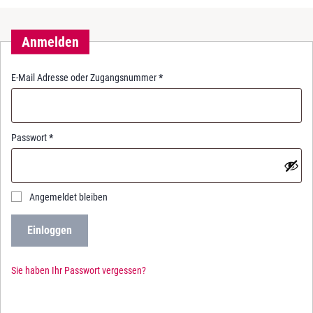
Anmelden
R
E-Mail Adresse oder Zugangsnummer
*
e
q
u
i
R
Passwort
*
r
e
e
q
d
u
i
Angemeldet bleiben
r
e
Einloggen
d
Sie haben Ihr Passwort vergessen?