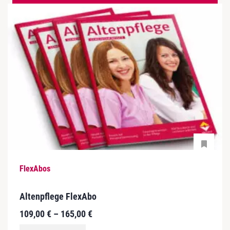
FlexAbos
Altenpflege FlexAbo
109,00
€
–
165,00
€