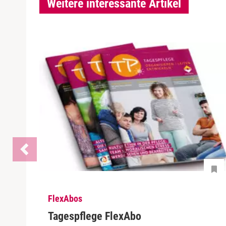
Weitere interessante Artikel
FlexAbos
Tagespflege FlexAbo