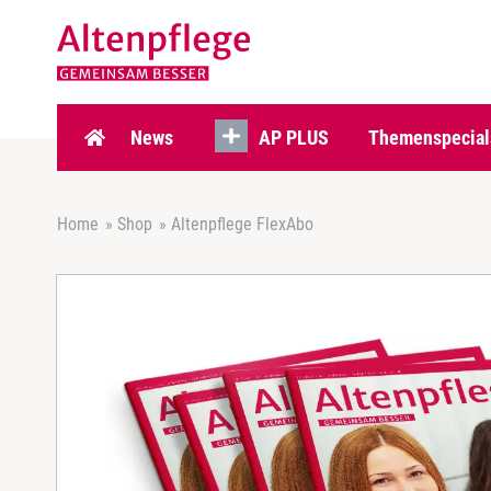
Z
u
m
I
n
h
News
AP PLUS
Themenspecial
a
l
t
Home
»
Shop
»
Altenpflege FlexAbo
s
p
r
i
n
g
e
n