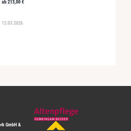
ab
213,00
€
12.03.2026
ork GmbH &