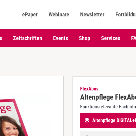
ePaper
Webinare
Newsletter
Fortbild
s
Zeitschriften
Events
Shop
Services
F
FlexAbos
Altenpflege FlexAb
Funktionsrelevante Fachinf
Altenpflege DIGITAL+