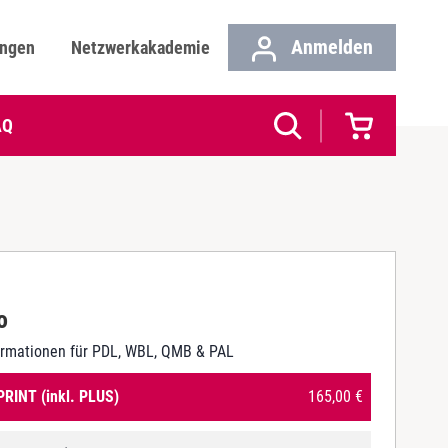
Anmelden
ungen
Netzwerkakademie
AQ
o
ormationen für PDL, WBL, QMB & PAL
PRINT (inkl. PLUS)
165,00
€