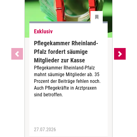
Exklusiv
Exk
Pflegekammer Rheinland-
So 
Pfalz fordert säumige
aka
Mitglieder zur Kasse
Pfl
Pflegekammer Rheinland-Pfalz
Aka
mahnt säumige Mitglieder ab. 35
brau
Prozent der Beiträge fehlen noch.
Pfle
Auch Pflegekräfte in Arztpraxen
wie 
sind betroffen.
Auf
27.07.2026
23.