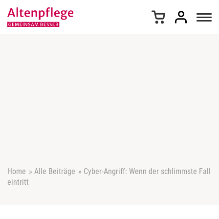
Z
u
m
I
n
h
a
l
t
s
p
r
i
n
g
e
Home
»
Alle Beiträge
»
Cyber-Angriff: Wenn der schlimmste Fall
n
eintritt