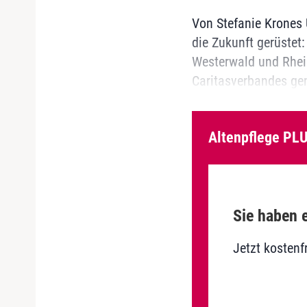
Von Stefanie Krones 
die Zukunft gerüstet
Westerwald und Rhein
Caritasverbandes gem
Altenpflege PLU
Sie haben e
Jetzt kostenf