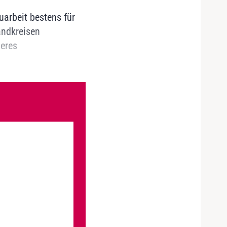
uarbeit bestens für
andkreisen
seres