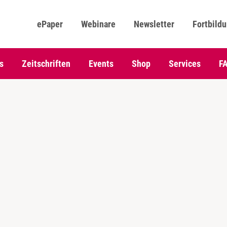
ePaper
Webinare
Newsletter
Fortbild
s
Zeitschriften
Events
Shop
Services
F