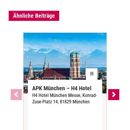
Ähnliche Beiträge
APK München – H4 Hotel
AP
H4 Hotel München Messe, Konrad-
Ha
Zuse-Platz 14, 81829 München
Par
Hag
Ham