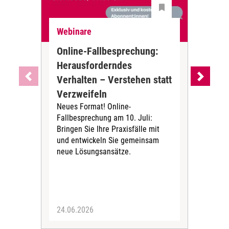
Webinare
De
Online-Fallbesprechung:
Dem
Herausforderndes
ers
Verhalten – Verstehen statt
Ant
Verzweifeln
Al
Neues Format! Online-
Die 
Fallbesprechung am 10. Juli:
Dem
Bringen Sie Ihre Praxisfälle mit
von
und entwickeln Sie gemeinsam
Ant
neue Lösungsansätze.
Dona
die
gese
24.06.2026
16.