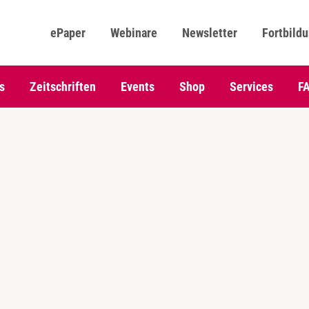
ePaper
Webinare
Newsletter
Fortbild
s
Zeitschriften
Events
Shop
Services
F