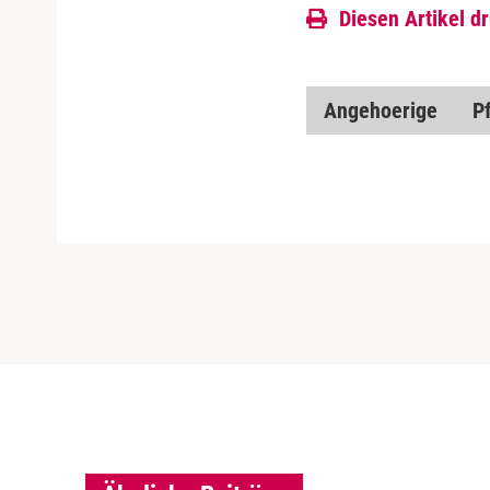
Diesen Artikel d
Angehoerige
P