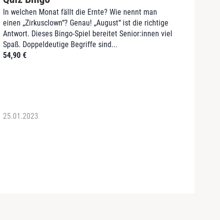
In welchen Monat fällt die Ernte? Wie nennt man
Sie w
einen „Zirkusclown“? Genau! „August“ ist die richtige
die Se
Antwort. Dieses Bingo-Spiel bereitet Senior:innen viel
Dann 
Spaß. Doppeldeutige Begriffe sind...
Garte
54,90
€
und...
69,9
25.01.2023
25.01