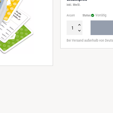
inkl. MwSt.
Vorrätig
Anzahl
Status:
D
a
Bei Versand außerhalb von Deuts
s
W
a
b
e
K
a
r
t
e
n
s
p