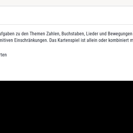
i
e
l
M
e
n
ufgaben zu den Themen Zahlen, Buchstaben, Lieder und Bewegungen ent
g
nitiven Einschränkungen. Das Kartenspiel ist allein oder kombiniert 
e
rten