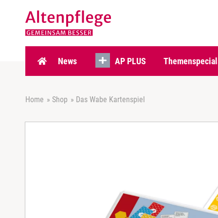
Z
u
m
I
n
h
News
AP PLUS
Themenspecial
a
l
t
Home
»
Shop
»
Das Wabe Kartenspiel
s
p
r
i
n
g
e
n