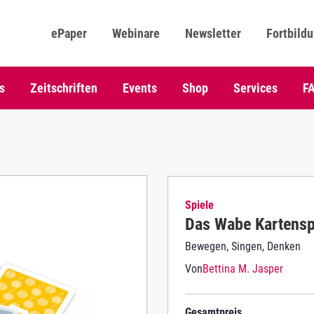
ePaper
Webinare
Newsletter
Fortbild
s
Zeitschriften
Events
Shop
Services
F
Spiele
Das Wabe Kartensp
Bewegen, Singen, Denken
Von
Bettina M. Jasper
Gesamtpreis