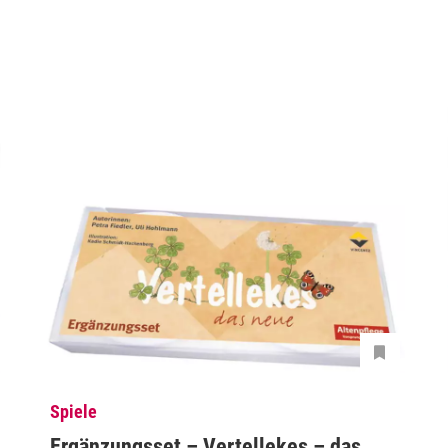
Spiele
Ergänzungsset – Vertellekes – das