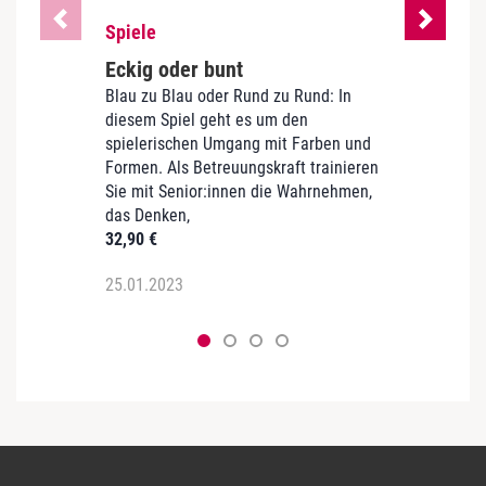
Spiele
Spiel
Eckig oder bunt
Verte
Blau zu Blau oder Rund zu Rund: In
Das ne
diesem Spiel geht es um den
farben
spielerischen Umgang mit Farben und
unters
Formen. Als Betreuungskraft trainieren
Spielf
Sie mit Senior:innen die Wahrnehmen,
Karte
das Denken,
Schlag
32,90
€
93,90
25.01.2023
25.01