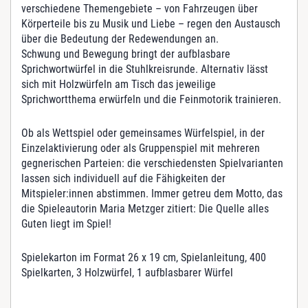
l
verschiedene Themengebiete – von Fahrzeugen über
M
Körperteile bis zu Musik und Liebe – regen den Austausch
e
über die Bedeutung der Redewendungen an.
n
Schwung und Bewegung bringt der aufblasbare
g
Sprichwortwürfel in die Stuhlkreisrunde. Alternativ lässt
e
sich mit Holzwürfeln am Tisch das jeweilige
Sprichwortthema erwürfeln und die Feinmotorik trainieren.
Ob als Wettspiel oder gemeinsames Würfelspiel, in der
Einzelaktivierung oder als Gruppenspiel mit mehreren
gegnerischen Parteien: die verschiedensten Spielvarianten
lassen sich individuell auf die Fähigkeiten der
Mitspieler:innen abstimmen. Immer getreu dem Motto, das
die Spieleautorin Maria Metzger zitiert: Die Quelle alles
Guten liegt im Spiel!
Spielekarton im Format 26 x 19 cm, Spielanleitung, 400
Spielkarten, 3 Holzwürfel, 1 aufblasbarer Würfel