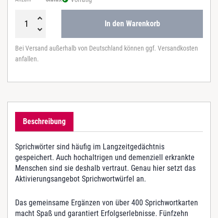
In den Warenkorb
D
i
Bei Versand außerhalb von Deutschland können ggf. Versandkosten
e
anfallen.
S
p
r
i
c
h
Beschreibung
w
o
r
Sprichwörter sind häufig im Langzeitgedächtnis
t
gespeichert. Auch hochaltrigen und demenziell erkrankte
w
Menschen sind sie deshalb vertraut. Genau hier setzt das
ü
Aktivierungsangebot Sprichwortwürfel an.
r
f
Das gemeinsame Ergänzen von über 400 Sprichwortkarten
e
macht Spaß und garantiert Erfolgserlebnisse. Fünfzehn