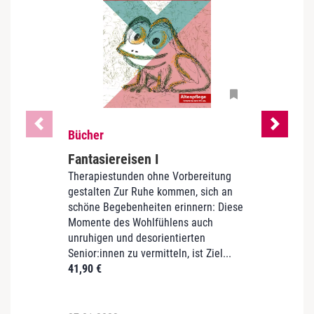
Bücher
Büch
Fantasiereisen I
Märc
Therapiestunden ohne Vorbereitung
Dem
gestalten Zur Ruhe kommen, sich an
Aus de
schöne Begebenheiten erinnern: Diese
wecke
Momente des Wohlfühlens auch
Demenz
unruhigen und desorientierten
Angeli
Senior:innen zu vermitteln, ist Ziel...
europ
41,90
€
bietet
37,90