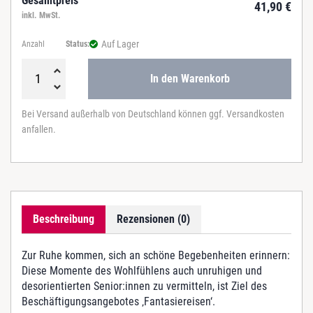
Gesamtpreis
41,90
€
inkl. MwSt.
Auf Lager
Anzahl
Status:
In den Warenkorb
F
a
Bei Versand außerhalb von Deutschland können ggf. Versandkosten
n
anfallen.
t
a
s
i
e
r
Beschreibung
Rezensionen (0)
e
i
s
Zur Ruhe kommen, sich an schöne Begebenheiten erinnern:
e
Diese Momente des Wohlfühlens auch unruhigen und
n
desorientierten Senior:innen zu vermitteln, ist Ziel des
I
Beschäftigungsangebotes ‚Fantasiereisen‘.