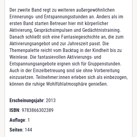
I
M
Der zweite Band regt zu weiteren außergewöhnlichen
e
Erinnerungs- und Entspannungsstunden an. Anders als im
n
ersten Band starten Betreuer hier mit körperlicher
g
Aktivierung, Gesprächsimpulsen und Gedächtnistraining.
e
Danach schließt sich eine Fantasiegeschichte an, die zum
Aktivierungsangebot und zur Jahreszeit passt. Die
Themenpalette reicht vom Backtag in der Kindheit bis zu
Weinlese. Die fantasievollen Aktivierungs- und
Entspannungsangebote eignen sich für Gruppenstunden.
Auch in der Einzelbetreuung sind sie ohne Vorbereitung
einzusetzen. Teilnehmer:innen erleben sich als einbezogen,
können die ruhige Wohlfühlatmosphäre genießen.
Erscheinungsjahr
: 2013
ISBN
: 9783866302389
Auflage
: 1
Seiten
: 144