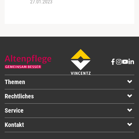
27.01.2023
27.01
Themen
Rechtliches
Service
Kontakt