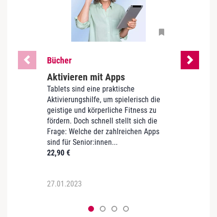
Bücher
Büch
Aktivieren mit Apps
Flott
Tablets sind eine praktische
Wie s
Aktivierungshilfe, um spielerisch die
Damen
geistige und körperliche Fitness zu
Begin
fördern. Doch schnell stellt sich die
Ganz e
Frage: Welche der zahlreichen Apps
gesch
sind für Senior:innen...
biogr
22,90
€
Buch..
22,90
27.01.2023
27.01