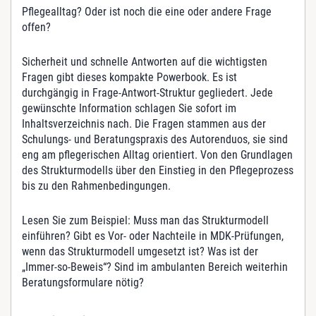
r
Pflegealltag? Oder ist noch die eine oder andere Frage
u
offen?
k
t
Sicherheit und schnelle Antworten auf die wichtigsten
u
Fragen gibt dieses kompakte Powerbook. Es ist
r
durchgängig in Frage-Antwort-Struktur gegliedert. Jede
m
gewünschte Information schlagen Sie sofort im
o
Inhaltsverzeichnis nach. Die Fragen stammen aus der
d
Schulungs- und Beratungspraxis des Autorenduos, sie sind
e
eng am pflegerischen Alltag orientiert. Von den Grundlagen
l
des Strukturmodells über den Einstieg in den Pflegeprozess
l
bis zu den Rahmenbedingungen.
M
e
Lesen Sie zum Beispiel: Muss man das Strukturmodell
n
einführen? Gibt es Vor- oder Nachteile in MDK-Prüfungen,
g
wenn das Strukturmodell umgesetzt ist? Was ist der
e
„Immer-so-Beweis“? Sind im ambulanten Bereich weiterhin
Beratungsformulare nötig?