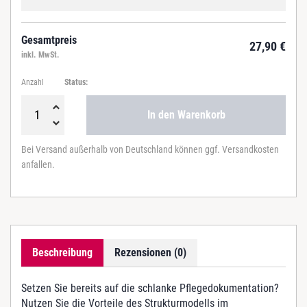
Gesamtpreis
27,90
€
inkl. MwSt.
Anzahl
Status:
In den Warenkorb
P
r
Bei Versand außerhalb von Deutschland können ggf. Versandkosten
a
anfallen.
x
i
s
t
i
p
Beschreibung
Rezensionen (0)
p
s
S
Setzen Sie bereits auf die schlanke Pflegedokumentation?
t
Nutzen Sie die Vorteile des Strukturmodells im