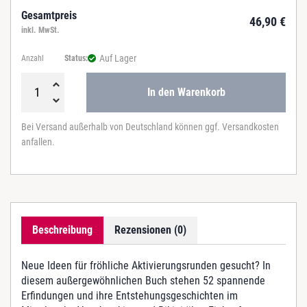
Gesamtpreis
46,90
€
inkl. MwSt.
Auf Lager
Anzahl
Status:
In den Warenkorb
W
e
Bei Versand außerhalb von Deutschland können ggf. Versandkosten
r
anfallen.
h
a
t
'
s
e
Beschreibung
Rezensionen (0)
r
f
u
Neue Ideen für fröhliche Aktivierungsrunden gesucht? In
n
diesem außergewöhnlichen Buch stehen 52 spannende
d
Erfindungen und ihre Entstehungsgeschichten im