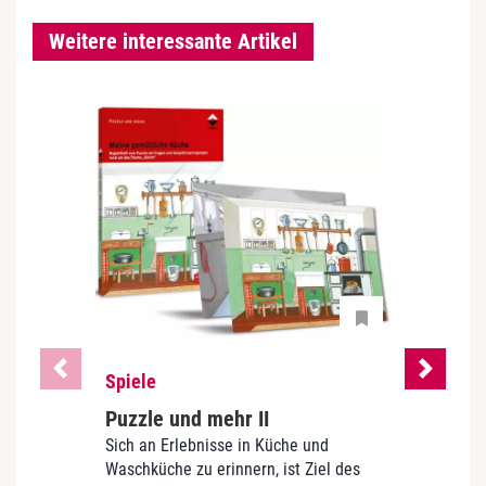
Weitere interessante Artikel
Spiele
Spiel
Puzzle und mehr II
Lied
Sich an Erlebnisse in Küche und
Du, du
Waschküche zu erinnern, ist Ziel des
Sie’s 