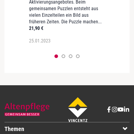
Aktivierungsangebotes. Beim
erinne
gemeinsamen Puzzlen entsteht aus
Kindh
vielen Einzelteilen ein Bild aus
Spaß 
früheren Zeiten. Die Puzzle machen...
erinne
21,90
€
54,90
25.01.2023
25.01
Themen