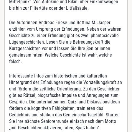
e
Mittelpunkt. Von Autokino und Bikini über Einkaufswagen
n
bis hin zur Filtertüte oder der Litfaßsäule.
?
M
Die Autorinnen Andreas Friese und Bettina M. Jasper
e
erzählen vom Ursprung der Erfindungen. Neben der wahren
n
Geschichte zu einer Erfindung gibt es zwei phantasievolle
g
Lügengeschichten. Lesen Sie als Betreuungskraft die
e
Kurzgeschichten vor und lassen Sie Ihre Senior:innen
gemeinsam raten: Welche Geschichte ist wahr, welche
falsch.
Interessante Infos zum historischen und kulturellen
Hintergrund der Erfindungen regen die Vorstellungskraft an
und fördern die zeitliche Orientierung. Zu den Geschichten
gibt es Rätsel, biografische Impulse und Anregungen zum
Gespräch. Die unterhaltsamen Quiz- und Diskussionsideen
fördern die kognitiven Fähigkeiten, trainieren das
Gedächtnis und stärken das Gemeinschaftsgefühl. Starten
Sie Ihre nächste Seniorenrunde einfach nach dem Motto
„mit Geschichten aktivieren, raten, Spaß haben“.