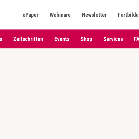
ePaper
Webinare
Newsletter
Fortbild
s
Zeitschriften
Events
Shop
Services
F