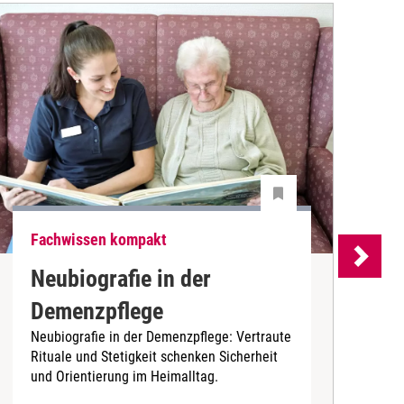
Fachwissen kompakt
F
Neubiografie in der
Demenzpflege
Neubiografie in der Demenzpflege: Vertraute
K
Rituale und Stetigkeit schenken Sicherheit
m
und Orientierung im Heimalltag.
T
l