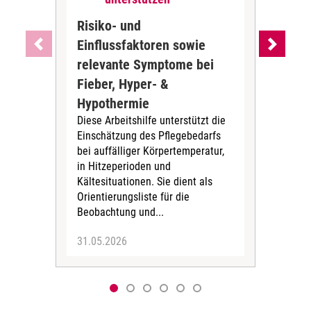
Risiko- und
Wa
Einflussfaktoren sowie
Kö
Leit
relevante Symptome bei
Tem
Fieber, Hyper- &
auff
Hypothermie
Diese Arbeitshilfe unterstützt die
Einschätzung des Pflegebedarfs
bei auffälliger Körpertemperatur,
in Hitzeperioden und
Kältesituationen. Sie dient als
Orientierungsliste für die
Beobachtung und...
31.05.2026
31.