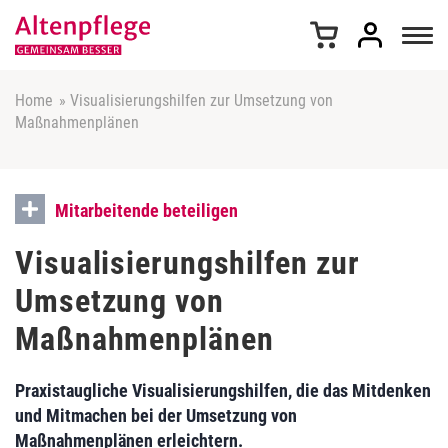
Z
u
m
I
n
Home
»
Visualisierungshilfen zur Umsetzung von
h
Maßnahmenplänen
a
l
t
s
Mitarbeitende beteiligen
p
r
Visualisierungshilfen zur
i
Umsetzung von
n
g
Maßnahmenplänen
e
n
Praxistaugliche Visualisierungshilfen, die das Mitdenken
und Mitmachen bei der Umsetzung von
Maßnahmenplänen erleichtern.