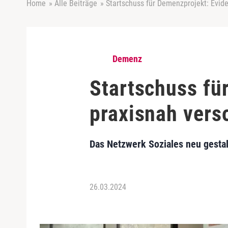
Home
»
Alle Beiträge
»
Startschuss für Demenzprojekt: Evid
Demenz
Startschuss fü
praxisnah vers
Das Netzwerk Soziales neu gestalt
26.03.2024