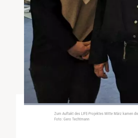
Zum Auftakt des LIFE-Projektes Mitte März kamen die 
Foto: Gero Techtmann