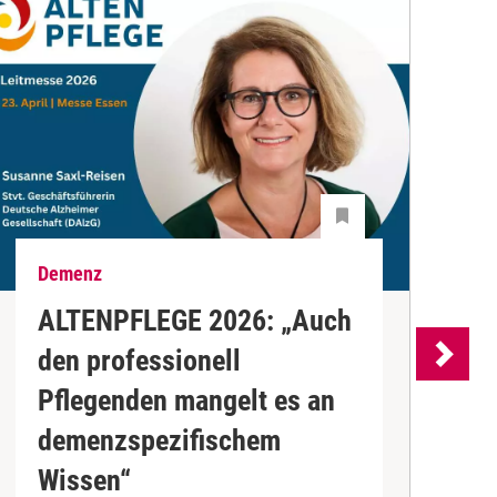
Demenz
W
ALTENPFLEGE 2026: „Auch
W
den professionell
E
Pflegenden mangelt es an
demenzspezifischem
D
Wissen“
G