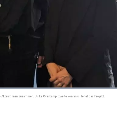
Akteur:innen zusammen. Ulrike Overkamp, zweite von links, leitet das Projekt.