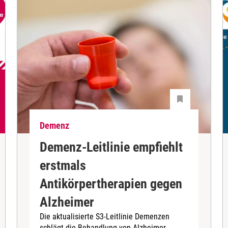
Demenz
Demenz-Leitlinie empfiehlt
erstmals
Antikörpertherapien gegen
Alzheimer
Die aktualisierte S3-Leitlinie Demenzen
schlägt die Behandlung von Alzheimer-