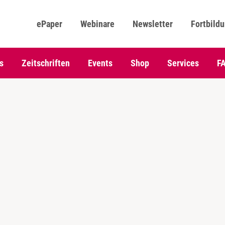
ePaper
Webinare
Newsletter
Fortbild
s
Zeitschriften
Events
Shop
Services
F