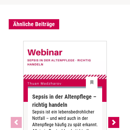
Ähnliche Beiträge
Sepsis in der Altenpflege –
§ 1
richtig handeln
Mod
Sepsis ist ein lebensbedrohlicher
bri
Notfall – und wird auch in der
Kon
Altenpflege häufig zu spät erkannt.
Pra