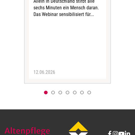
Allein in Deutschland stirbt alle
Das
sechs Minuten ein Mensch daran.
von
Das Webinar sensibilisiert für...
Pfle
abg
Erk
Mode
und
für..
12.06.2026
24.