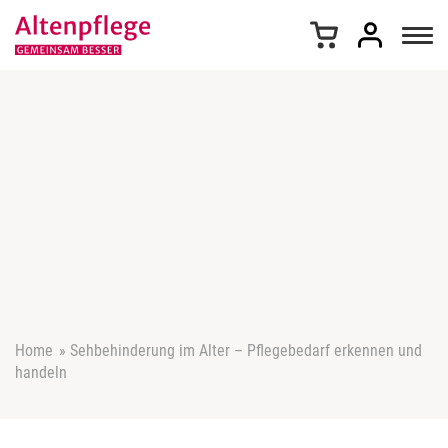
Z
u
m
I
n
h
a
l
t
s
p
r
i
n
g
e
Home
»
Sehbehinderung im Alter – Pflegebedarf erkennen und
n
handeln