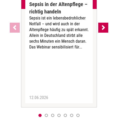
Sepsis in der Altenpflege –
§ 1
richtig handeln
Mod
Sepsis ist ein lebensbedrohlicher
bri
Notfall – und wird auch in der
Kon
Altenpflege häufig zu spät erkannt.
Pra
Allein in Deutschland stirbt alle
Das
sechs Minuten ein Mensch daran.
von
Das Webinar sensibilisiert für...
Pfle
abg
Erk
Mode
und
für..
12.06.2026
24.