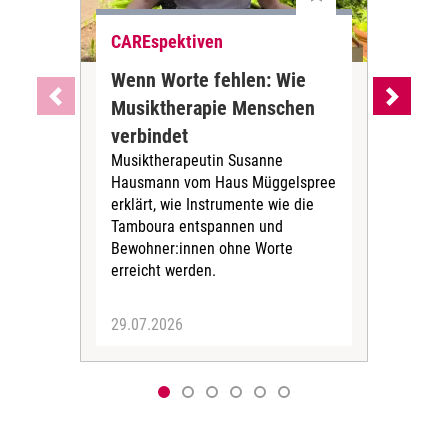
CAREspektiven
CAR
Wenn Worte fehlen: Wie
Ch
Musiktherapie Menschen
Wie
verbindet
Me
Musiktherapeutin Susanne
In d
Hausmann vom Haus Müggelspree
Mey
erklärt, wie Instrumente wie die
auf
Tamboura entspannen und
ist 
Bewohner:innen ohne Worte
Dia
erreicht werden.
29.07.2026
24.