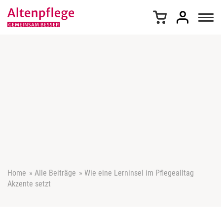
Z
u
m
I
n
h
a
l
t
s
p
r
i
n
g
e
Home
»
Alle Beiträge
»
Wie eine Lerninsel im Pflegealltag
n
Akzente setzt