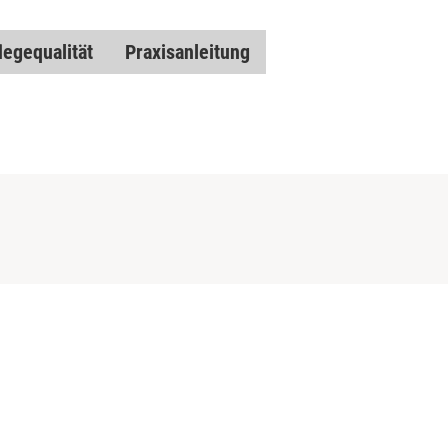
legequalität
Praxisanleitung