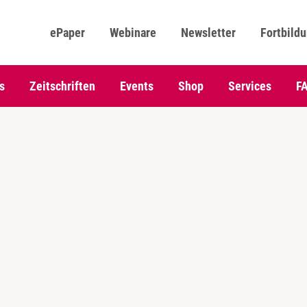
ePaper
Webinare
Newsletter
Fortbild
s
Zeitschriften
Events
Shop
Services
F