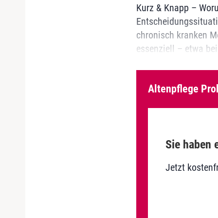
Kurz & Knapp – Woru
Entscheidungssituatio
chronisch kranken M
essenziell – etwa be
Altenpflege Pro
Sie haben e
Jetzt kostenf