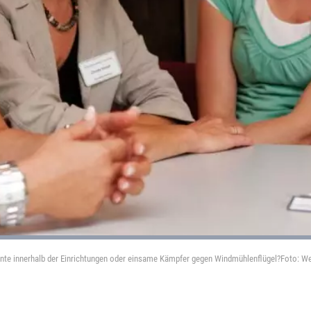
mente innerhalb der Einrichtungen oder einsame Kämpfer gegen Windmühlenflügel?Foto: W