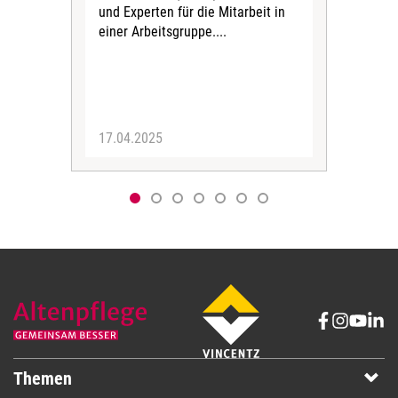
und Experten für die Mitarbeit in
Kon
einer Arbeitsgruppe....
17.04.2025
17.
Themen