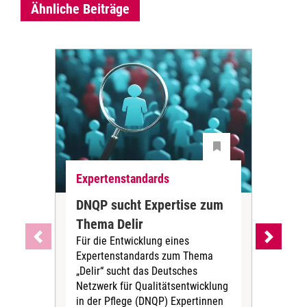
Ähnliche Beiträge
Expertenstandards
Exk
DNQP sucht Expertise zum
Exp
Thema Delir
be
Für die Entwicklung eines
de
Expertenstandards zum Thema
Bei
„Delir“ sucht das Deutsches
DNQ
Netzwerk für Qualitätsentwicklung
alle
in der Pflege (DNQP) Expertinnen
Exp