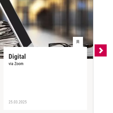
Digital
via Zoom
V
P
25.03.2025
2