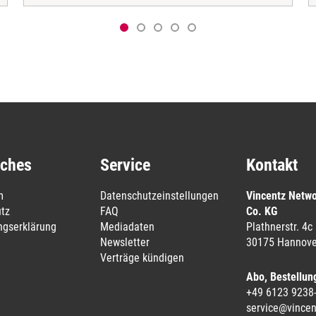
iches
Service
Kontakt
m
Datenschutzeinstellungen
Vincentz Netw
tz
FAQ
Co. KG
ungserklärung
Mediadaten
Plathnerstr. 4c
Newsletter
30175 Hannove
Verträge kündigen
Abo, Bestellun
+49 6123 9238
service@vincen