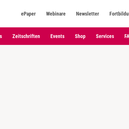
ePaper
Webinare
Newsletter
Fortbild
s
Zeitschriften
Events
Shop
Services
F