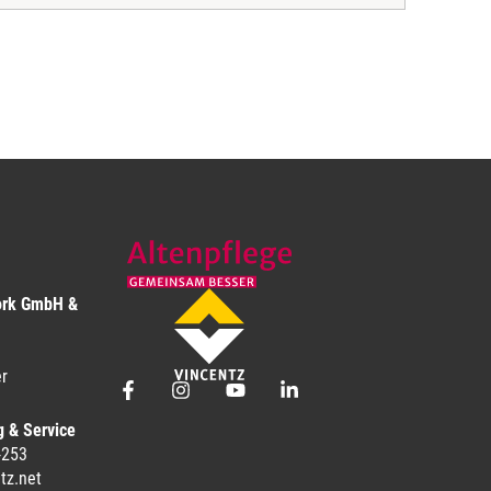
ork GmbH &
r
g & Service
-253
tz.net