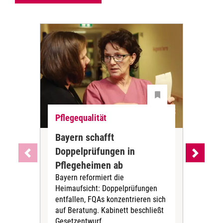
Pflegequalität
Pfl
Bayern schafft
Deu
Doppelprüfungen in
Qua
Pflegeheimen ab
Pfl
Bayern reformiert die
eur
Heimaufsicht: Doppelprüfungen
Deut
entfallen, FQAs konzentrieren sich
der
auf Beratung. Kabinett beschließt
inst
Gesetzentwurf.