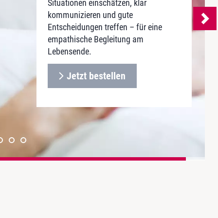
Situationen einschätzen, klar
Pflege und Beschäftigung
Ansätze für eine zukunftsfähige
und Austausch in 24 Webinaren
und Austausch in 24 Webinaren
kommunizieren und gute
Führungskultur.
im Jahr
im Jahr
Jetzt bestellen!
Entscheidungen treffen – für eine
Jederzeit kündbar
Jederzeit kündbar
Jetzt bestellen
empathische Begleitung am
Lebensende.
Zum FlexAbo
Jetzt bestellen