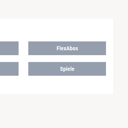
FlexAbos
Spiele