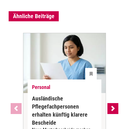
Ähnliche Beiträge
Personal
Ne
Ausländische
Dur
Pflegefachpersonen
in 
erhalten künftig klarere
unr
DGB-
Bescheide
der 