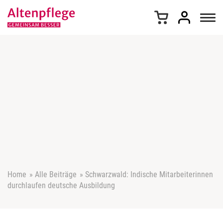
Z
u
m
I
n
h
a
l
t
s
p
r
i
n
g
e
Home
»
Alle Beiträge
»
Schwarzwald: Indische Mitarbeiterinnen
n
durchlaufen deutsche Ausbildung