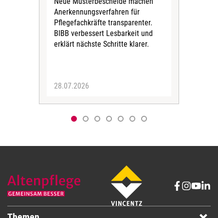
Neue Musterbescheide machen
bis 
Anerkennungsverfahren für
Kör
Pflegefachkräfte transparenter.
Zei
BIBB verbessert Lesbarkeit und
erklärt nächste Schritte klarer.
28.07.2026
06.
Themen