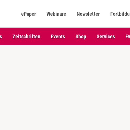
ePaper
Webinare
Newsletter
Fortbild
s
Zeitschriften
Events
Shop
Services
F