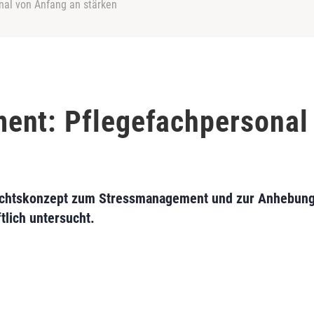
al von Anfang an stärken
ent: Pflegefachpersonal
richtskonzept zum Stress­management und zur Anhebung 
lich untersucht.