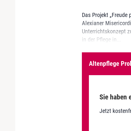
Das Projekt „Freude p
Alexianer Misericord
Unterrichtskonzept z
in der Pflege in...
Altenpflege Pro
Sie haben e
Jetzt kostenf