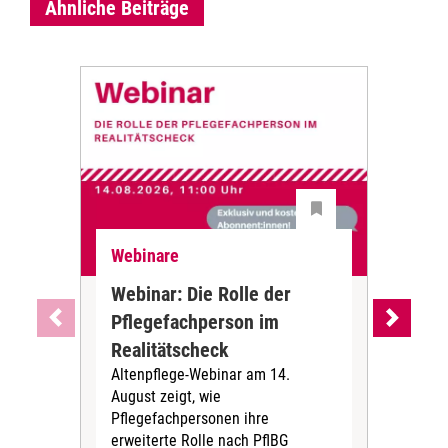
Ähnliche Beiträge
Webinare
Web
Webinar: Die Rolle der
Web
Pflegefachperson im
ref
Realitätscheck
Fa
Altenpflege-Webinar am 14.
pro
August zeigt, wie
Am 2
Pflegefachpersonen ihre
pro
erweiterte Rolle nach PflBG
geli