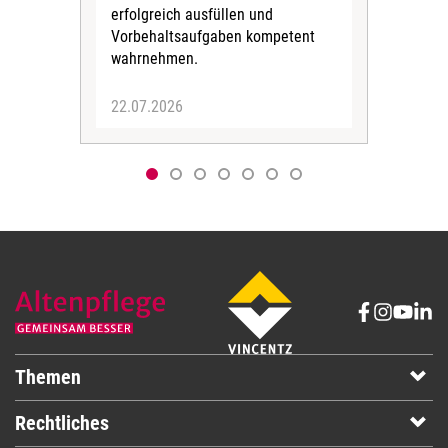
erfolgreich ausfüllen und
arg
Vorbehaltsaufgaben kompetent
ziel
wahrnehmen.
22.07.2026
09.
Themen
Rechtliches