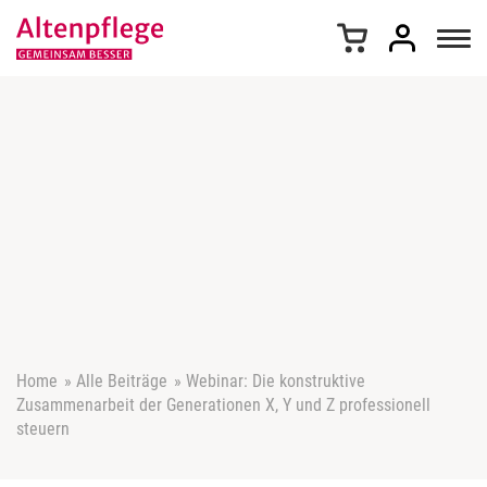
Z
u
m
I
n
h
a
l
t
s
p
r
i
n
g
e
Home
»
Alle Beiträge
»
Webinar: Die konstruktive
n
Zusammenarbeit der Generationen X, Y und Z professionell
steuern