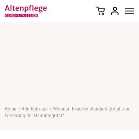
Z
u
m
I
n
h
a
l
t
s
p
r
i
n
g
e
Home
»
Alle Beiträge
»
Webinar: Expertenstandard „Erhalt und
n
Förderung der Hautintegrität“