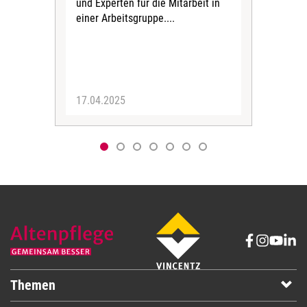
und Experten für die Mitarbeit in
Kon
einer Arbeitsgruppe....
17.04.2025
17.
Themen