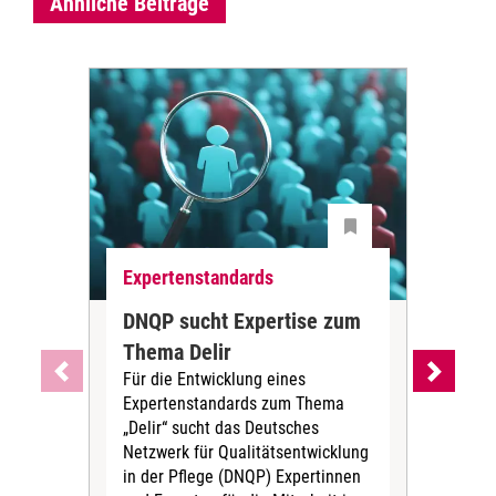
Ähnliche Beiträge
Expertenstandards
Exk
DNQP sucht Expertise zum
Exp
Thema Delir
be
Für die Entwicklung eines
de
Expertenstandards zum Thema
Bei
„Delir“ sucht das Deutsches
DNQ
Netzwerk für Qualitätsentwicklung
alle
in der Pflege (DNQP) Expertinnen
Exp