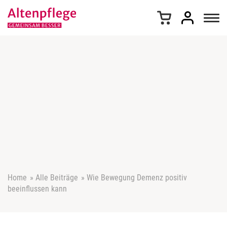
Z
u
m
I
n
h
a
l
t
s
p
r
i
n
g
e
Home
»
Alle Beiträge
»
Wie Bewegung Demenz positiv
n
beeinflussen kann