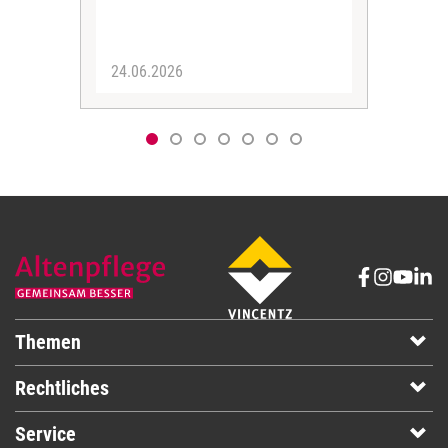
gese
24.06.2026
16.
Themen
Rechtliches
Service