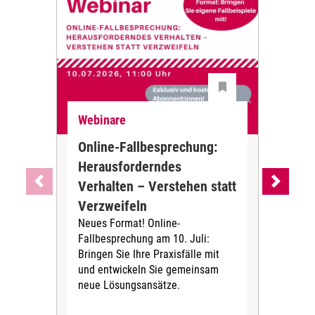
Webinare
De
Online-Fallbesprechung:
Dem
Herausforderndes
ers
Verhalten – Verstehen statt
Ant
Verzweifeln
Al
Neues Format! Online-
Die 
Fallbesprechung am 10. Juli:
Dem
Bringen Sie Ihre Praxisfälle mit
von
und entwickeln Sie gemeinsam
Ant
neue Lösungsansätze.
Dona
die