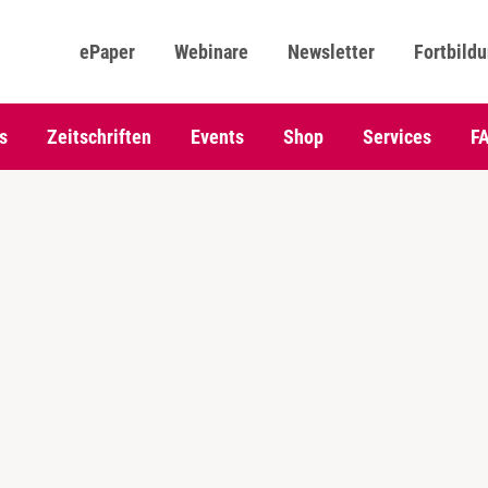
ePaper
Webinare
Newsletter
Fortbild
s
Zeitschriften
Events
Shop
Services
F