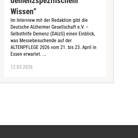
demenzspezifischem
D
Wissen“
G
Im Interview mit der Redaktion gibt die
i
Deutsche Alzheimer Gesellschaft e.V. –
t
Selbsthilfe Demenz (DAlzG) einen Einblick,
was Messebesuchende auf der
ALTENPFLEGE 2026 vom 21. bis 23. April in
Essen erwartet. ...
12.03.2026
0