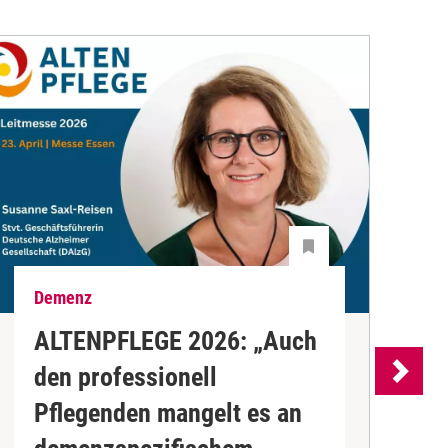
Demenz
W
ALTENPFLEGE 2026: „Auch
W
den professionell
E
Pflegenden mangelt es an