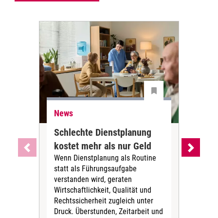
News
Ne
Schlechte Dienstplanung
Ihr
kostet mehr als nur Geld
Alt
Wenn Dienstplanung als Routine
de
statt als Führungsaufgabe
Die 
verstanden wird, geraten
ein
Wirtschaftlichkeit, Qualität und
uns
Rechtssicherheit zugleich unter
und 
Druck. Überstunden, Zeitarbeit und
helf