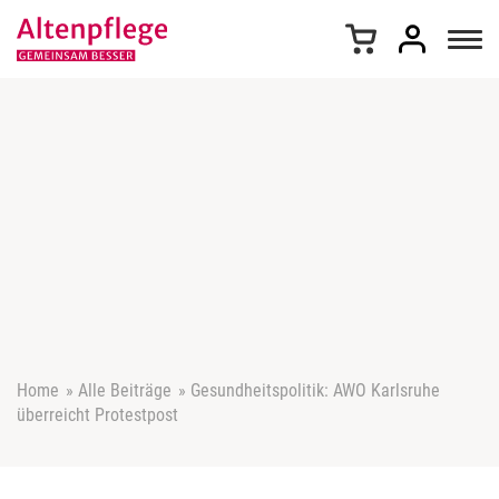
Z
u
m
I
n
h
a
l
t
s
p
r
i
n
g
e
Home
»
Alle Beiträge
»
Gesundheitspolitik: AWO Karlsruhe
n
überreicht Protestpost