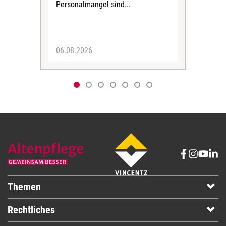
Personalmangel sind...
die 
Her
06.08.2026
05.
Themen
Rechtliches