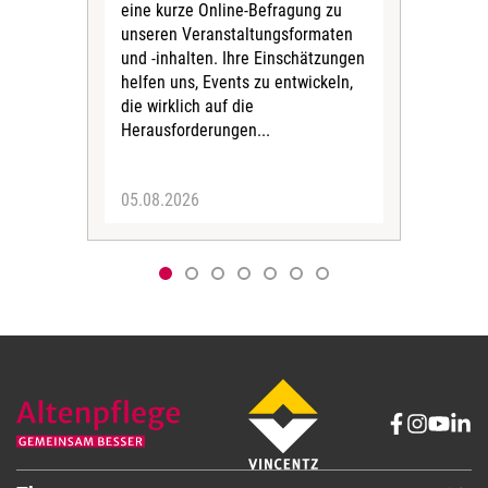
eine kurze Online-Befragung zu
fün
unseren Veranstaltungsformaten
Gesu
und -inhalten. Ihre Einschätzungen
ang
helfen uns, Events zu entwickeln,
Hitz
die wirklich auf die
Herausforderungen...
05.08.2026
05.