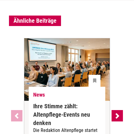
Ähnliche Beiträge
News
Ne
Ihre Stimme zählt:
BA
Altenpflege-Events neu
Kli
denken
die
Die Redaktion Altenpflege startet
BAGS