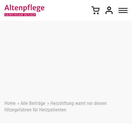
Z
u
m
I
n
h
a
l
t
s
p
r
i
n
g
e
Home
»
Alle Beiträge
»
Herzstiftung warnt vor diesen
n
Hitzegefahren für Herzpatienten