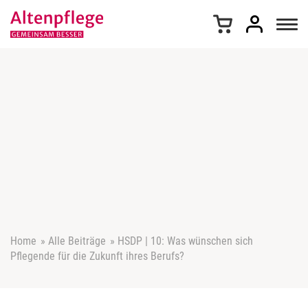
Z
u
m
I
n
h
a
l
t
s
p
r
i
n
g
e
Home
»
Alle Beiträge
»
HSDP | 10: Was wünschen sich
n
Pflegende für die Zukunft ihres Berufs?