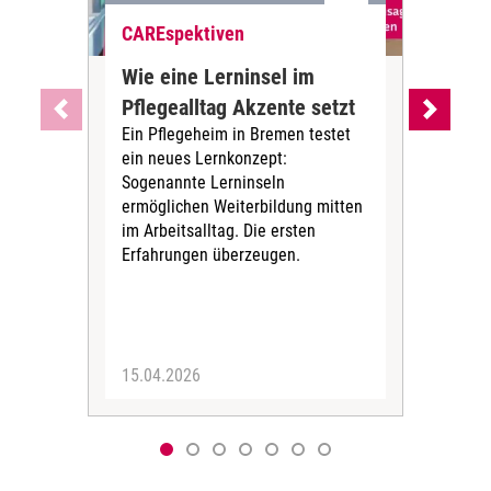
CAREspektiven
CAR
Wie eine Lerninsel im
Sta
Pflegealltag Akzente setzt
Pfl
Ein Pflegeheim in Bremen testet
Val
ein neues Lernkonzept:
Kar
Sogenannte Lerninseln
ne
ermöglichen Weiterbildung mitten
Staf
im Arbeitsalltag. Die ersten
Pfle
Erfahrungen überzeugen.
mit
viel
15.04.2026
17.