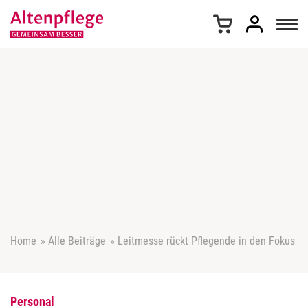
Z
u
m
I
n
h
a
l
t
s
p
r
i
n
g
e
Home
»
Alle Beiträge
»
Leitmesse rückt Pflegende in den Fokus
n
Personal