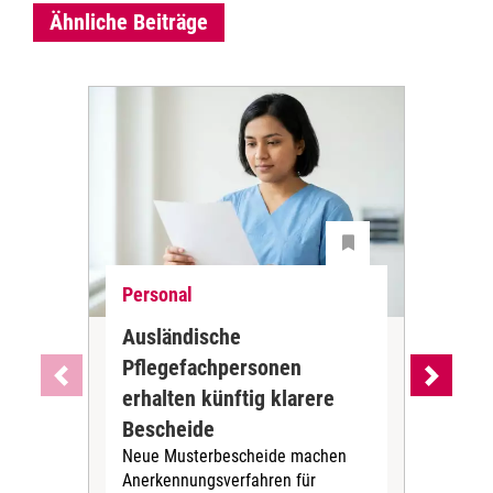
Ähnliche Beiträge
Personal
Ne
Ausländische
Dur
Pflegefachpersonen
in 
erhalten künftig klarere
unr
DGB-
Bescheide
der 
Neue Musterbescheide machen
bis 
Anerkennungsverfahren für