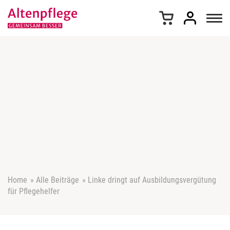
Z
u
m
I
n
h
a
l
t
s
p
r
i
n
g
e
Home
»
Alle Beiträge
»
Linke dringt auf Ausbildungsvergütung
n
für Pflegehelfer