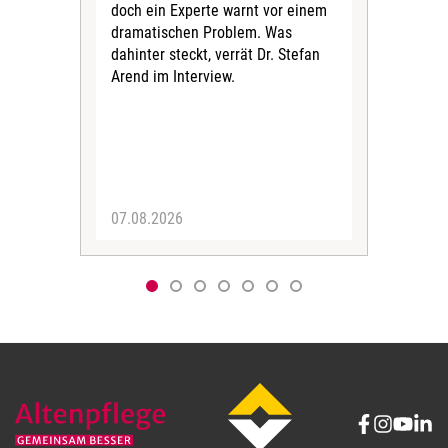
doch ein Experte warnt vor einem
Die
dramatischen Problem. Was
Pfl
dahinter steckt, verrät Dr. Stefan
steh
Arend im Interview.
könn
entw
07.08.2026
30.