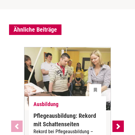
Ähnliche Beiträge
Ausbildung
Aus
Pflegeausbildung: Rekord
Rah
mit Schattenseiten
Pfl
Rekord bei Pflegeausbildung –
ung