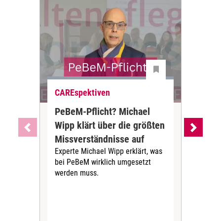
CAREspektiven
Web
PeBeM-Pflicht? Michael
Web
Wipp klärt über die größten
das
Missverständnisse auf
Aus
Experte Michael Wipp erklärt, was
un
bei PeBeM wirklich umgesetzt
Tea
werden muss.
Kle
Stra
Übe