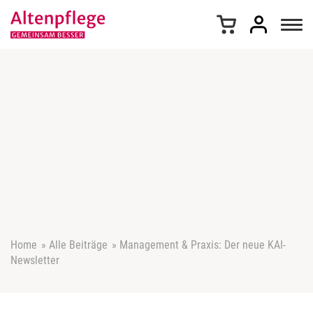
Z
u
m
I
n
h
a
l
t
s
p
r
i
n
g
e
Home
»
Alle Beiträge
»
Management & Praxis: Der neue KAI-
n
Newsletter