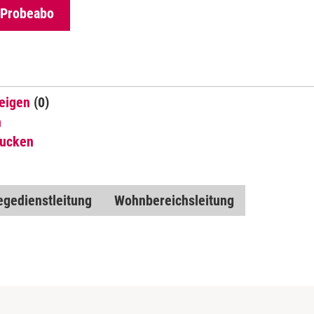
 Probeabo
eigen
(0)
n
rucken
egedienstleitung
Wohnbereichsleitung