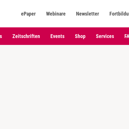
ePaper
Webinare
Newsletter
Fortbild
s
Zeitschriften
Events
Shop
Services
F