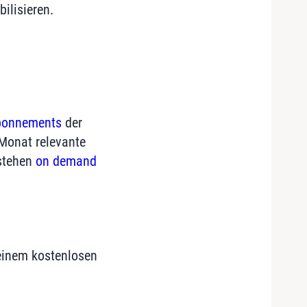
ilisieren.
onnements
der
 Monat relevante
 stehen
on demand
 einem kostenlosen